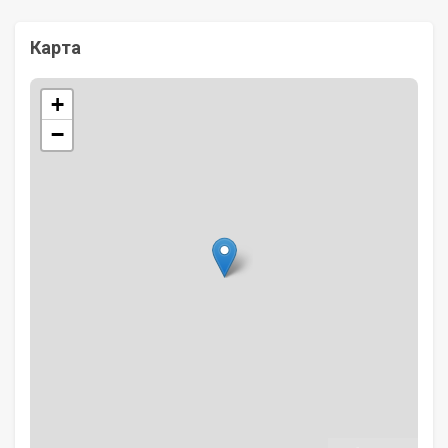
Карта
+
−