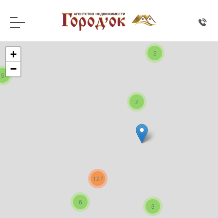
+
2
−
5
2
127
6
3