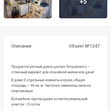
+5
Описание
Объект №1247
Продается уютный
дом
в
центре
Петровского
—
отличный
вариант
для
спокойной
жизни
или
дачи!
В
доме
3
отдельные
комнаты
и
кухня,
общая
площадь
— 46
кв.
м.
Частично
заменены
окна
на
пластиковые.
Вся мебель при продаже остается,земельный
участок -15 соток