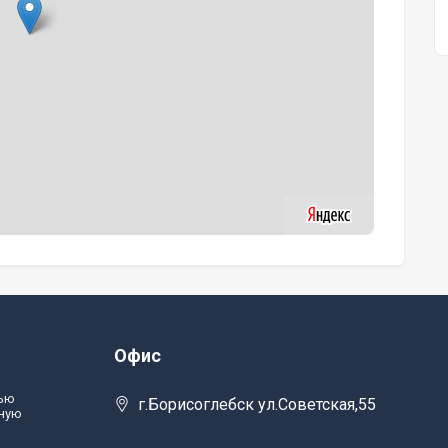
Офис
тью
г.Борисоглебск ул.Советская,55
лную