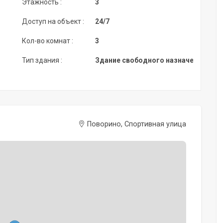
Этажность :
3
Доступ на объект :
24/7
Кол-во комнат :
3
Тип здания :
Здание свободного назначения
Поворино, Спортивная улица