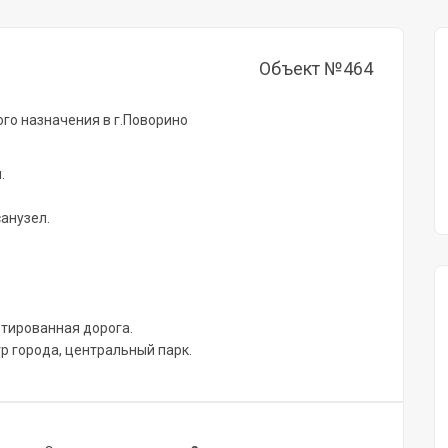
Объект №464
го назначения в г.Поворино
.
санузел.
тированная дорога.
тр города, центральный парк.