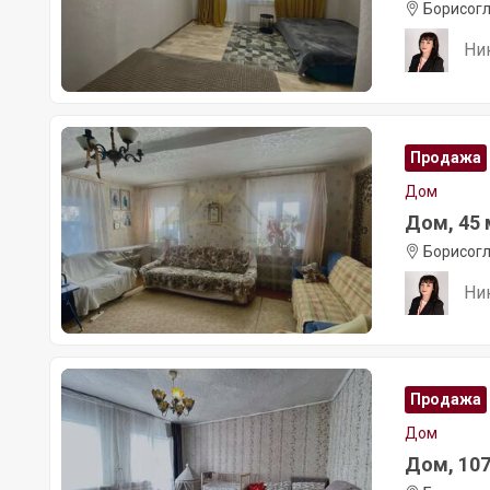
Борисогл
Ни
Продажа
Дом
Дом, 45 м
Борисогл
Ни
Продажа
Дом
Дом, 107 