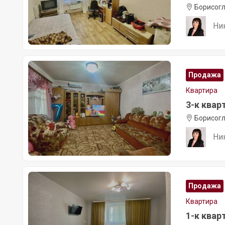
Борисогл
Ни
Продажа
Квартира
3-к кварт
Борисогл
Ни
Продажа
Квартира
1-к кварт