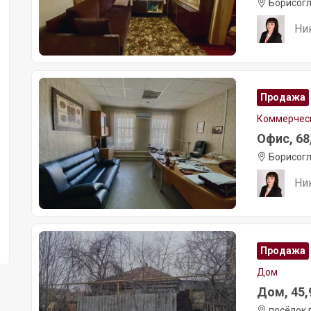
Борисогл
Ни
Продажа
Коммерчес
Офис, 68,
Борисогл
Ни
Продажа
Дом
Дом, 45,9
посёлок 