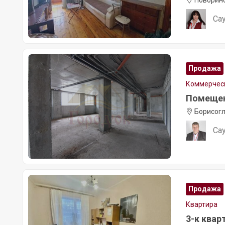
Поворино
Са
Продажа
Коммерчес
Помещени
Борисогл
Са
Продажа
Квартира
3-к кварт