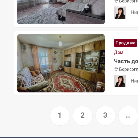
Борисогл
Ни
Продажа
Дом
Часть дом
Борисогл
Ни
1
2
3
...