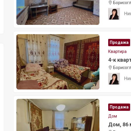
Борисогл
Ни
Продажа
Квартира
4-к кварт
Борисогл
Ни
Продажа
Дом
Дом, 86 м