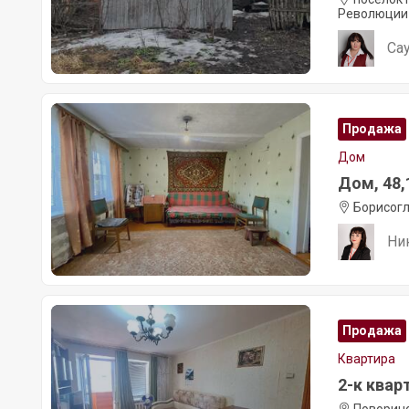
Революции
Са
Продажа
Дом
Дом, 48,1
Борисогл
Ни
Продажа
Квартира
2-к кварт